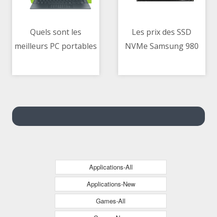
Quels sont les
Les prix des SSD
meilleurs PC portables
NVMe Samsung 980
10/05/2021 10:00 AM
10/05/2021 01:15 PM
du moment
sont au plus bas, avec
500 Go ou 1 To de
stockage
Applications-All
Applications-New
Games-All