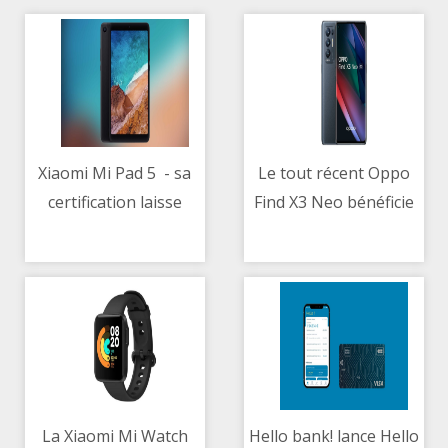
Xiaomi Mi Pad 5 - sa
Le tout récent Oppo
certification laisse
Find X3 Neo bénéficie
10/05/2021 09:08 AM
10/05/2021 08:50 AM
espérer de la charge
déjà d’une réduction
rapide sur tablette
de 130 €
La Xiaomi Mi Watch
Hello bank! lance Hello