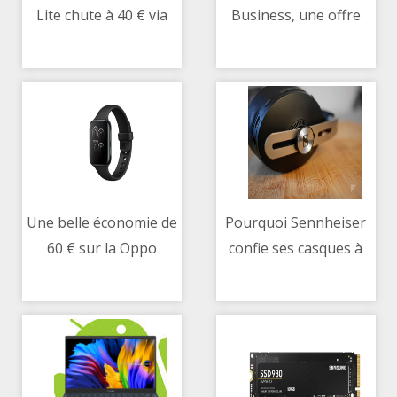
Lite chute à 40 € via
Business, une offre
10/05/2021 03:31 PM
10/05/2021 01:37 PM
une vente flash sur
bancaire sur-mesure
Cdiscount
pour les travailleurs
indépendants
Une belle économie de
Pourquoi Sennheiser
60 € sur la Oppo
confie ses casques à
10/05/2021 04:45 PM
10/05/2021 08:51 AM
Watch 41 mm, c’est
un spécialiste des
maintenant !
prothèses auditives