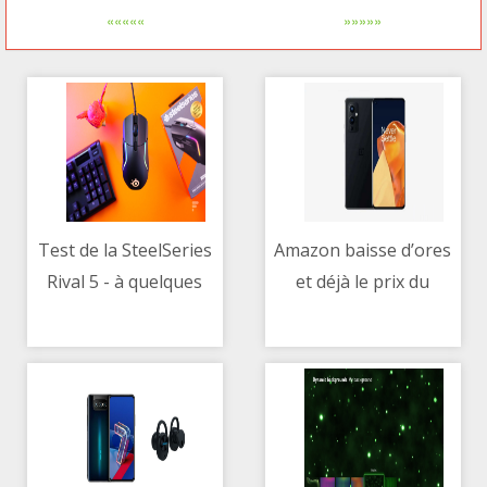
«««««
»»»»»
Test de la SteelSeries
Amazon baisse d’ores
Rival 5 - à quelques
et déjà le prix du
11/05/2021 01:00 PM
11/05/2021 09:09 AM
grammes de la
nouveau OnePlus 9
perfection