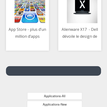
App Store - plus d’un
Alienware X17 - Dell
million d’apps
dévoile le design de
11/05/2021 05:48 PM
11/05/2021 11:02 AM
supprimées par la
son nouveau fleuron
« ligne de défense
gaming
essentielle » d’Apple
Applications-All
Applications-New