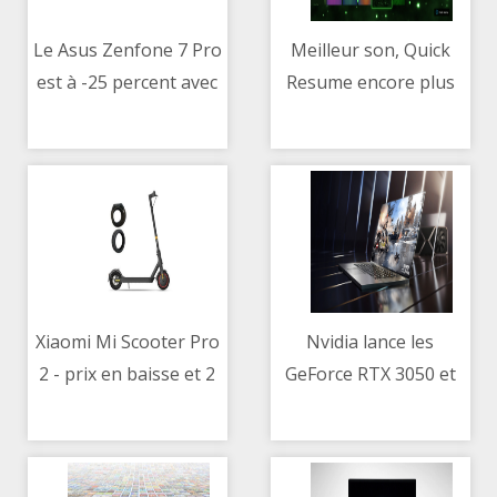
Le Asus Zenfone 7 Pro
Meilleur son, Quick
est à -25 percent avec
Resume encore plus
11/05/2021 09:46 AM
11/05/2021 05:10 PM
des écouteurs sans fil
rapide… la Xbox
offerts chez
s’améliore encore
Fnac/Darty
Xiaomi Mi Scooter Pro
Nvidia lance les
2 - prix en baisse et 2
GeForce RTX 3050 et
11/05/2021 11:05 AM
11/05/2021 11:00 AM
cadeaux offerts pour
3050 Ti - rendre le ray
cette trottinette
tracing et le DLSS
électrique
moins chers